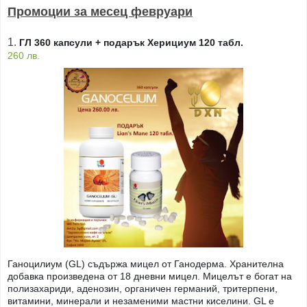
Промоции за месец февруари
1.
ГЛ 360 капсули + подарък Херициум 120 табл.
260 лв.
Ганоцилиум (GL) съдържа мицел от Ганодерма. Хранителна
добавка произведена от 18 дневни мицел. Мицелът е богат на
полизахариди, аденозин, органичен германий, тритерпени,
витамини, минерали и незаменими мастни киселини. GL е