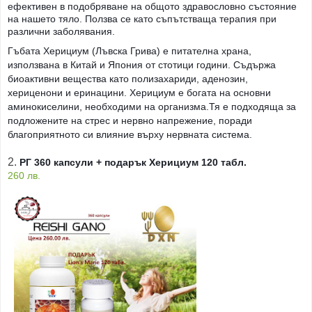
ефективен в подобряване на общото здравословно състояние
на нашето тяло. Ползва се като съпътстваща терапия при
различни заболявания.
Гъбата Херициум (Лъвска Грива) е питателна храна,
използвана в Китай и Япония от стотици години. Съдържа
биоактивни вещества като полизахариди, аденозин,
хериценони и еринацини. Херициум е богата на основни
аминокиселини, необходими на организма.Тя е подходяща за
подложените на стрес и нервно напрежение, поради
благоприятното си влияние върху нервната система.
2.
РГ 360 капсули + подарък Херициум 120 табл.
260 лв.