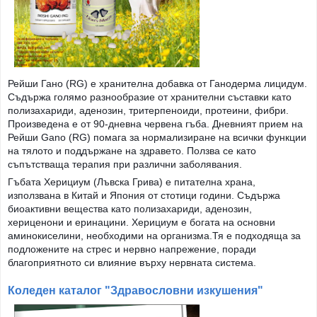
Рейши Гано (RG) е хранителна добавка от Ганодерма лицидум.
Съдържа голямо разнообразие от хранителни съставки като
полизахариди, аденозин, тритерпеноиди, протеини, фибри.
Произведена е от 90-дневна червена гъба. Дневният прием на
Рейши Gano (RG) помага за нормализиране на всички функции
на тялото и поддържане на здравето. Ползва се като
съпътстваща терапия при различни заболявания.
Гъбата Херициум (Лъвска Грива) е питателна храна,
използвана в Китай и Япония от стотици години. Съдържа
биоактивни вещества като полизахариди, аденозин,
хериценони и еринацини. Херициум е богата на основни
аминокиселини, необходими на организма.Тя е подходяща за
подложените на стрес и нервно напрежение, поради
благоприятното си влияние върху нервната система.
Коледен каталог "Здравословни изкушения"