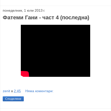
понеделник, 1 юли 2013 г.
Фатеми Гани - част 4 (последна)
zenit
в
2:45
Няма коментари:
Споделяне