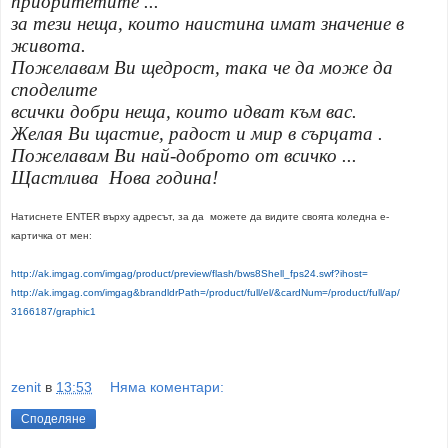
приоритетите ...
за тези неща, които наистина имат значение в
живота.
Пожелавам Ви щедрост, така че да може да
споделите
всички добри неща, които идват към вас.
Желая Ви щастие, радост и мир в сърцата .
Пожелавам Ви най-доброто от всичко ...
Щастлива
Нова година
!
Натиснете
ENTER
върху адресът, за да
можете
да
видите
своята
коледна
е
-
картичка
от
мен
:
http://ak.imgag.com/imgag/
product/preview/flash/
bws8Shell_fps24.swf?ihost=
http://ak.imgag.com/imgag&
brandldrPath=/product/full/el/
&cardNum=/product/full/ap/
3166187/graphic1
zenit
в
13:53
Няма коментари:
Споделяне