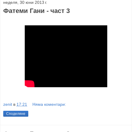
неделя, 30 юни 2013 г.
Фатеми Гани - част 3
zenit
в
17:21
Няма коментари:
Споделяне