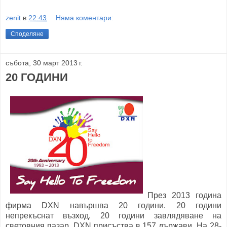
zenit
в
22:43
Няма коментари:
Споделяне
събота, 30 март 2013 г.
20 ГОДИНИ
През 2013 година
фирма DXN навършва 20 години. 20 години
непрекъснат възход. 20 години завлядяване на
световния пазар. DXN присъства в 157 държави. На 28-