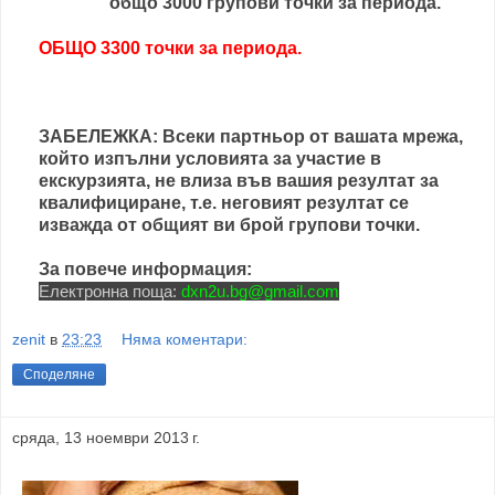
общо 3000 групови точки за периода.
ОБЩО 3300 точки за периода.
ЗАБЕЛЕЖКА: Всеки партньор от вашата мрежа,
който изпълни условията за участие в
екскурзията, не влиза във вашия резултат за
квалифициране, т.е. неговият резултат се
изважда от общият ви брой групови точки.
За повече информация:
Електронна поща:
dxn2u.bg@gmail.com
zenit
в
23:23
Няма коментари:
Споделяне
сряда, 13 ноември 2013 г.