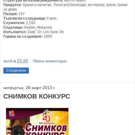
Структура на възнагражденията:
мулти левъл
Продукти:
Храни и напитки, Food and beverage, интериор, кухня, грижи
за дома
Пазари:
157
Търговски сътрудници:
5 млн.
Служители:
1,150
Седалище:
Kedah, Malaysia
Изпълнител:
Dato´ Dr. Lim Siow Jin
Година на създаване:
1995
zenit
в
23:29
Няма коментари:
Споделяне
четвъртък, 28 март 2013 г.
СНИМКОВ КОНКУРС