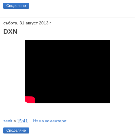
Споделяне
събота, 31 август 2013 г.
DXN
zenit
в
15:41
Няма коментари:
Споделяне