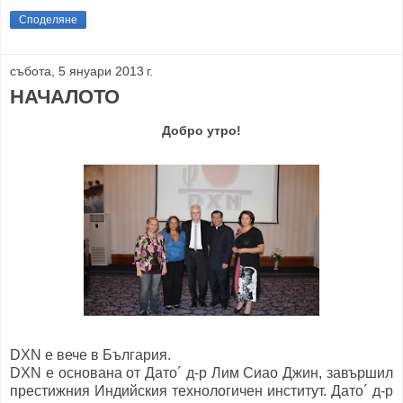
Споделяне
събота, 5 януари 2013 г.
НАЧАЛОТО
Добро утро!
DXN е вече в България.
DXN
е основана
от Дато´ д-р Лим Сиао Джин
,
завършил
престижния
Индийския технологичен институт
.
Дато´ д-р