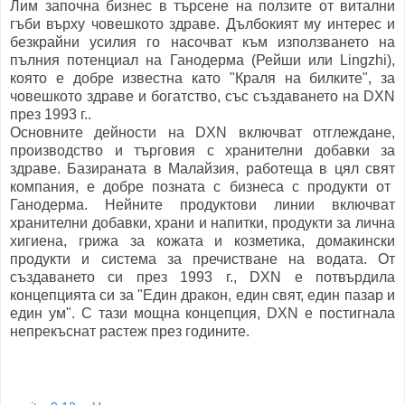
Лим
започна
бизнес
в търсене
на
ползите от
витални
гъби
върху човешкото здраве
.
Дълбокият му
интерес и
безкрайни усилия
го
насочват към
използването на
пълния потенциал
на
Ганодерма (Рейши
или
Lingzhi),
която е
добре известна като
"
Краля
на билките"
,
за
човешкото здраве и
богатство
,
със създаването
на
DXN
през 1993 г.
.
Основните дейности на
DXN
включват
отглеждане
,
производство и търговия с
хранителни
добавки за
здраве
.
Базираната в
Малайзия,
работеща в цял свят
компания,
е добре позната
с бизнеса с продукти от
Ганодерма
.
Нейните
продуктови линии включват
хранителни добавки
, храни
и
напитки,
продукти за лична
хигиена
, грижа за кожата
и
козметика
,
домакински
продукти
и система за
пречистване на водата
.
От
създаването си
през 1993 г.
,
DXN
е потвърдила
концепцията си за
"
Един дракон, един свят, един пазар и
един ум".
С тази мощна
концепция
,
DXN
е постигнала
непрекъснат растеж
през годините.