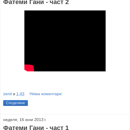
Фатеми Гани - част 2
zenit
в
1:43
Няма коментари:
Споделяне
неделя, 16 юни 2013 г.
Фатеми Гани - част 1