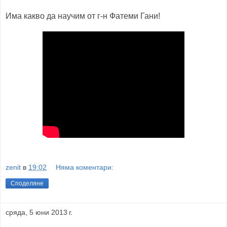
Има какво да научим от г-н Фатеми Гани!
zenit
в
19:02
Няма коментари:
Споделяне
сряда, 5 юни 2013 г.