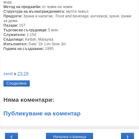
вода.
Метод на продажби:
от човек на човек
Структура на възнагражденията:
мулти левъл
Продукти:
Храни и напитки, Food and beverage, интериор, кухня, грижи
за дома
Пазари:
157
Търговски сътрудници:
5 млн.
Служители:
1,150
Седалище:
Kedah, Malaysia
Изпълнител:
Dato´ Dr. Lim Siow Jin
Година на създаване:
1995
zenit
в
23:29
Споделяне
Няма коментари:
Публикуване на коментар
‹
›
Начална страница