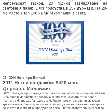
непрекъснат възход. 20 години завлядяване на
световния пазар. DXN присъства в 157 държави. На 28-
мо място в топ 100 на МЛМ компании в света:
28. DXN Holdings Berhad
2011 Нетни продажби: $420 млн.
Държава: Малайзия
DXN отглежда, произвежда и търгува със здравословни храни и добавки.
Базирана в Малайзия и работейки в цял свят, компанията е добре
позната с бизнеса с Ганодерма. Нейните продуктови линии включват
хранителни добавки, храни и напитки, продукти за лична хигиена, грижа
за кожата и козметика, продукти за дома и пречиставателни системи за