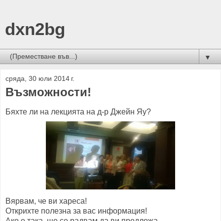
dxn2bg
▼
сряда, 30 юли 2014 г.
Възможности!
Бяхте ли на лекцията на д-р Джейн Яу?
Вярвам, че ви хареса!
Открихте полезна за вас информация!
Ако е така, ще се радвам да ви предложа