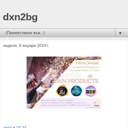
dxn2bg
▼
неделя, 6 януари 2019 г.
zenit
в
18:34